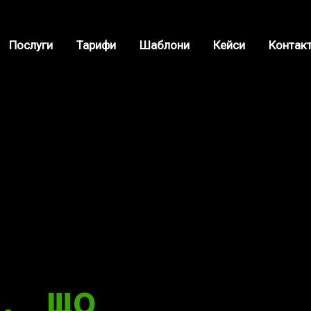
Послуги
Тарифи
Шаблони
Кейси
Контак
нструменти
, що
 рішення
нструменти
, що