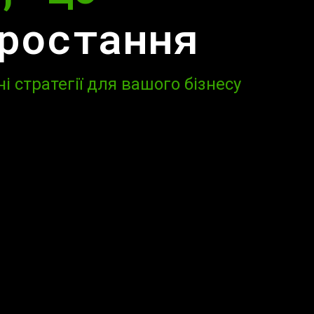
н просування
ростання
ну рекламу для швидкого результату
 стратегії для вашого бізнесу