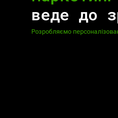
для онлай
веде до з
Запускаємо SEO та контекст
Розробляємо персоналізовані